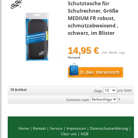
Schutztasche für
Schulrechner, Größe
MEDIUM FR robust,
schmutzabweisend ,
schwarz, im Blister
14,95 €
inkl. MwSt. zzgl.
Versand
10 Artikel
pro Seite
Zeige
Sortieren nach
Home
|
Kontakt
|
Service
|
Impressum
|
Datenschutzerklärung
|
Über uns
|
AGB