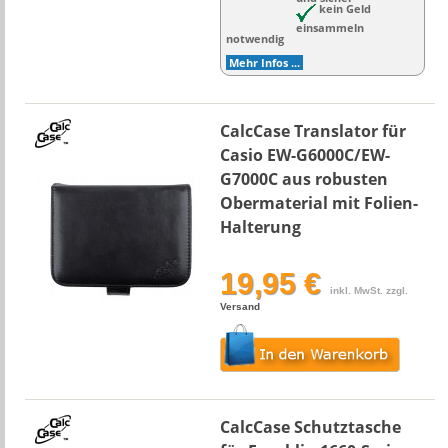
kein Geld
einsammeln
notwendig
Mehr Infos ...
CalcCase Translator für
Casio EW-G6000C/EW-
G7000C aus robusten
Obermaterial mit Folien-
Halterung
19,95 €
inkl. MwSt. zzgl.
Versand
CalcCase Schutztasche