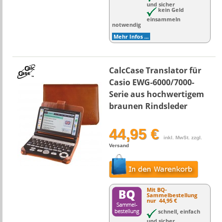
und sicher
kein Geld
einsammeln
notwendig
Mehr Infos ...
CalcCase Translator für
Casio EWG-6000/7000-
Serie aus hochwertigem
braunen Rindsleder
44,95 €
inkl. MwSt. zzgl.
Versand
Mit BQ-
Sammelbestellung
nur
44,95 €
schnell, einfach
und sicher