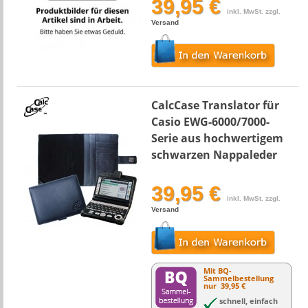
39,95 €
inkl. MwSt. zzgl.
Versand
CalcCase Translator für
Casio EWG-6000/7000-
Serie aus hochwertigem
schwarzen Nappaleder
39,95 €
inkl. MwSt. zzgl.
Versand
Mit BQ-
Sammelbestellung
nur
39,95 €
schnell, einfach