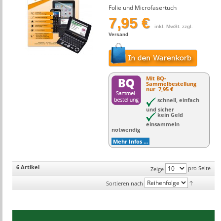
Folie und Microfasertuch
7,95 €
inkl. MwSt. zzgl.
Versand
Mit BQ-
Sammelbestellung
nur
7,95 €
schnell, einfach
und sicher
kein Geld
einsammeln
notwendig
Mehr Infos ...
6 Artikel
pro Seite
Zeige
Sortieren nach