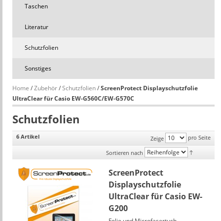
Taschen
Literatur
Schutzfolien
Sonstiges
Home
/
Zubehör
/
Schutzfolien
/
ScreenProtect Displayschutzfolie
UltraClear für Casio EW-G560C/EW-G570C
Schutzfolien
6 Artikel
pro Seite
Zeige
Sortieren nach
ScreenProtect
Displayschutzfolie
UltraClear für Casio EW-
G200
Folie und Microfasertuch