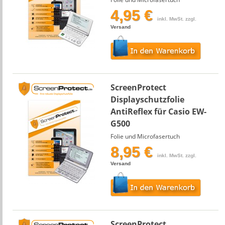
4,95 €
inkl. MwSt. zzgl.
Versand
ScreenProtect
Displayschutzfolie
AntiReflex für Casio EW-
G500
Folie und Microfasertuch
8,95 €
inkl. MwSt. zzgl.
Versand
ScreenProtect