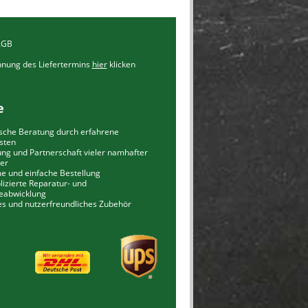
AGB
chnung des Liefertermins
hier
klicken
e
ische Beratung durch erfahrene
isten
ung und Partnerschaft vieler namhafter
ler
 und einfache Bestellung
izierte Reparatur- und
eabwicklung
es und nutzerfreundliches Zubehör