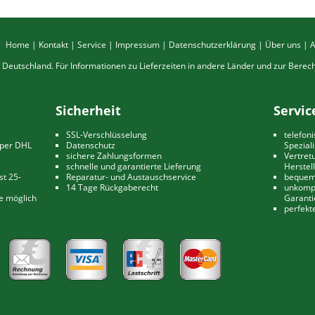
Home
|
Kontakt
|
Service
|
Impressum
|
Datenschutzerklärung
|
Über uns
|
ch Deutschland. Für Informationen zu Lieferzeiten in andere Länder und zur Bere
Sicherheit
Servic
SSL-Verschlüsselung
telefon
 per DHL
Datenschutz
Spezial
sichere Zahlungsformen
Vertret
schnelle und garantierte Lieferung
Herstel
st 25-
Reparatur- und Austauschservice
bequeme
14 Tage Rückgaberecht
unkompl
te möglich
Garanti
perfekt