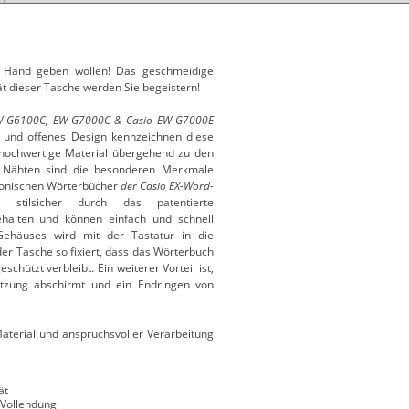
r Hand geben wollen! Das geschmeidige
t dieser Tasche werden Sie begeistern!
W-G6100C, EW-G7000C & Casio EW-G7000E
und offenes Design kennzeichnen diese
 hochwertige Material übergehend zu den
n Nähten sind die besonderen Merkmale
tronischen Wörterbücher
der Casio EX-Word-
n stilsicher durch das patentierte
ehalten und können einfach und schnell
Gehäuses wird mit der Tastatur in die
er Tasche so fixiert, dass das Wörterbuch
chützt verbleibt. Ein weiterer Vorteil ist,
utzung abschirmt und ein Endringen von
aterial und anspruchsvoller Verarbeitung
ät
 Vollendung