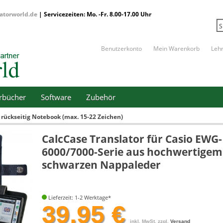
atorworld.de
| Servicezeiten: Mo. -Fr. 8.00-17.00 Uhr
Benutzerkonto
Mein Warenkorb
Leh
erbücher
Software
Zubehör
 rückseitig Notebook (max. 15-22 Zeichen)
CalcCase Translator für Casio EWG-
6000/7000-Serie aus hochwertigem
schwarzen Nappaleder
Lieferzeit: 1-2 Werktage*
39,95 €
inkl. MwSt. zzgl.
Versand