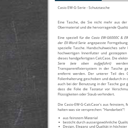
Casio EW-G-Serie - Schutztasche
Eine Tasche, die Sie nicht mehr aus de
Obermaterial und die hervorragende Qualitä
Eine speziell für die
Casio EW-G6000C & E
der EX-Word-Serie
angepasste Formgebung 
spezielle Tasche. Handschuhweiches sehr
hochwertigen Innenfutter und gesteppte
dieses handgefertigten CalcCase. Die elek
Serie (wie oben aufgeführt)
werde
Transparentfixiersystem in der Tasche g
entfernt werden. Der unterer Teil des 
Folienhalterung geschoben und dadurch in d
auch bei der Benutzung in der Tasche gut ges
dass die Folie die Tastatur vor Verschm
Flüssigkeiten oder Staub verhindert.
Die Casio-EW-G-CalcCase's aus feinstem, M
halten was sie versprechen: "Handarbeit"!
aus feinstem Material
besticht durch aussergewöhnliche Qualit
Design, Eleganz und Qualität in höchster