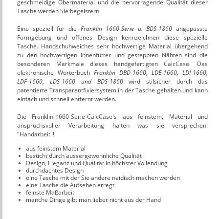
geschmeidige Obermaterial und die hervorragende Qualität dieser
Tasche werden Sie begeistern!
Eine speziell für die
Franklin 1660-Serie u. BDS-1860
angepasste
Formgebung und offenes Design kennzeichnen diese spezielle
Tasche. Handschuhweiches sehr hochwertige Material übergehend
zu den hochwertigen Innenfutter und gesteppten Nähten sind die
besonderen Merkmale dieses handgefertigten
CalcCase
. Das
elektronische Wörterbuch
Franklin DBD-1660, LDE-1660, LDI-1660,
LDF-1660, LDS-1660 und BDS-1860
wird stilsicher durch das
patentierte Transparentfixiersystem in der Tasche gehalten und kann
einfach und schnell entfernt werden.
Die Franklin-1660-Serie-
CalcCase
's aus feinstem, Material und
anspruchsvoller Verarbeitung halten was sie versprechen:
"Handarbeit"!
aus feinstem Material
besticht durch aussergewöhnliche Qualität
Design, Eleganz und Qualität in höchster Vollendung
durchdachtes Design
eine Tasche mit der Sie andere neidisch machen werden
eine Tasche die Aufsehen erregt
feinste Maßarbeit
manche Dinge gibt man lieber nicht aus der Hand