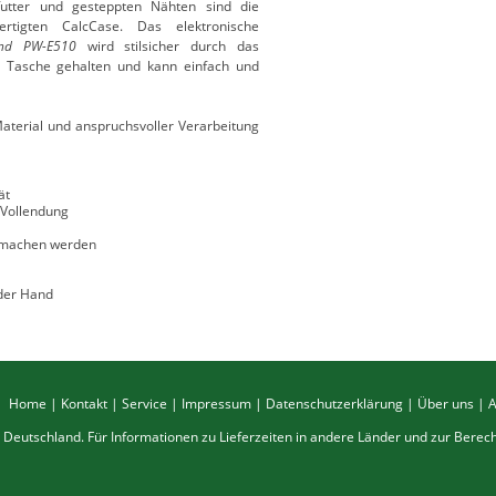
utter und gesteppten Nähten sind die
rtigten CalcCase. Das elektronische
und PW-E510
wird stilsicher durch das
er Tasche gehalten und kann einfach und
aterial und anspruchsvoller Verarbeitung
ät
 Vollendung
h machen werden
 der Hand
Home
|
Kontakt
|
Service
|
Impressum
|
Datenschutzerklärung
|
Über uns
|
ch Deutschland. Für Informationen zu Lieferzeiten in andere Länder und zur Bere