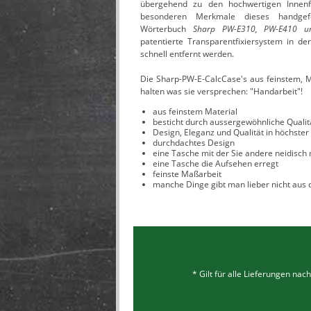
übergehend zu den hochwertigen Innenf
besonderen Merkmale dieses handgefe
Wörterbuch
Sharp PW-E310, PW-E410 
patentierte Transparentfixiersystem in d
schnell entfernt werden.
Die Sharp-PW-E-CalcCase's aus feinstem, M
halten was sie versprechen: "Handarbeit"!
aus feinstem Material
besticht durch aussergewöhnliche Qualit
Design, Eleganz und Qualität in höchster
durchdachtes Design
eine Tasche mit der Sie andere neidisc
eine Tasche die Aufsehen erregt
feinste Maßarbeit
manche Dinge gibt man lieber nicht aus
* Gilt für alle Lieferungen na