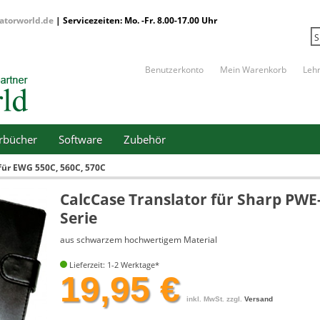
atorworld.de
| Servicezeiten: Mo. -Fr. 8.00-17.00 Uhr
Benutzerkonto
Mein Warenkorb
Leh
erbücher
Software
Zubehör
für EWG 550C, 560C, 570C
CalcCase Translator für Sharp PWE
Serie
aus schwarzem hochwertigem Material
Lieferzeit: 1-2 Werktage*
19,95 €
inkl. MwSt. zzgl.
Versand