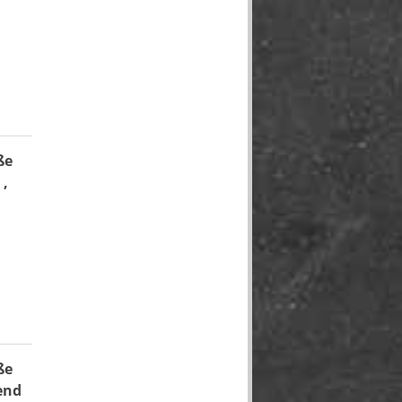
ße
,
ße
end