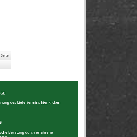
 Seite
AGB
chnung des Liefertermins
hier
klicken
e
ische Beratung durch erfahrene
isten