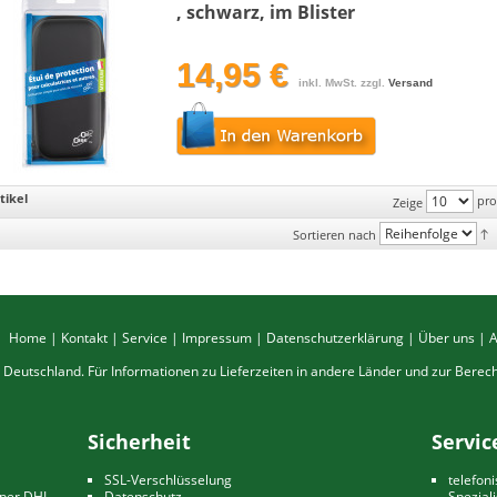
, schwarz, im Blister
14,95 €
inkl. MwSt. zzgl.
Versand
tikel
pro
Zeige
Sortieren nach
Home
|
Kontakt
|
Service
|
Impressum
|
Datenschutzerklärung
|
Über uns
|
ch Deutschland. Für Informationen zu Lieferzeiten in andere Länder und zur Bere
Sicherheit
Servic
SSL-Verschlüsselung
telefon
 per DHL
Datenschutz
Spezial