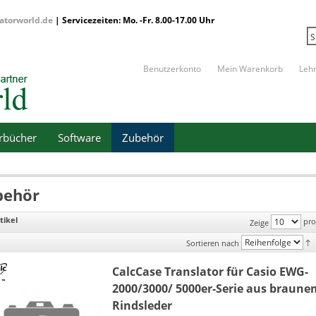
atorworld.de
| Servicezeiten: Mo. -Fr. 8.00-17.00 Uhr
Benutzerkonto
Mein Warenkorb
Leh
erbücher
Software
Zubehör
behör
tikel
pro
Zeige
Sortieren nach
CalcCase Translator für Casio EWG-
2000/3000/ 5000er-Serie aus braune
Rindsleder