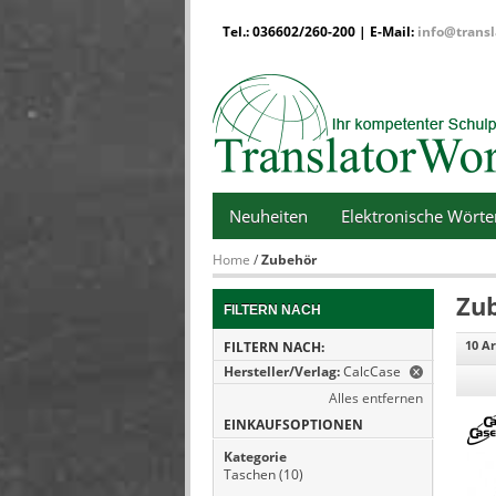
Tel.: 036602/260-200 | E-Mail:
info@transl
Neuheiten
Elektronische Wört
Home
/
Zubehör
Zu
FILTERN NACH
10 Ar
FILTERN NACH:
Hersteller/Verlag:
CalcCase
Alles entfernen
EINKAUFSOPTIONEN
Kategorie
Taschen
(10)