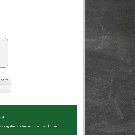
 Seite
AGB
chnung des Liefertermins
hier
klicken