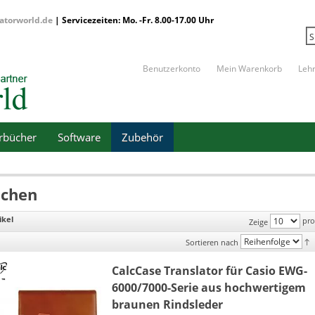
atorworld.de
| Servicezeiten: Mo. -Fr. 8.00-17.00 Uhr
Benutzerkonto
Mein Warenkorb
Leh
erbücher
Software
Zubehör
schen
ikel
pro
Zeige
Sortieren nach
CalcCase Translator für Casio EWG-
6000/7000-Serie aus hochwertigem
braunen Rindsleder