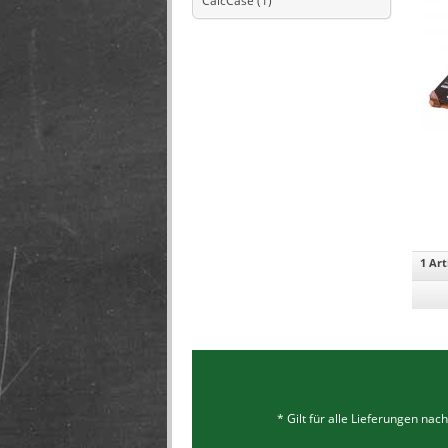
CalcCase
(1)
1 Art
* Gilt für alle Lieferungen na