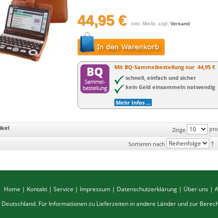
44,95 €
inkl. MwSt. zzgl.
Versand
Mit BQ-Sammelbestellung nur
44,95 €
schnell, einfach und sicher
kein Geld einsammeln notwendig
Mehr Infos ...
ikel
pro
Zeige
Sortieren nach
Home
|
Kontakt
|
Service
|
Impressum
|
Datenschutzerklärung
|
Über uns
|
ch Deutschland. Für Informationen zu Lieferzeiten in andere Länder und zur Bere