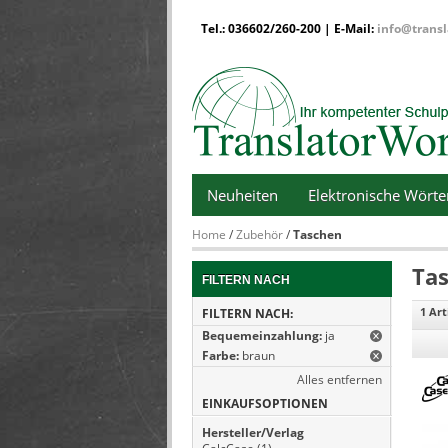
Tel.: 036602/260-200 | E-Mail:
info@transl
Neuheiten
Elektronische Wört
Home
/
Zubehör
/
Taschen
Ta
FILTERN NACH
1 Art
FILTERN NACH:
Bequemeinzahlung:
ja
Farbe:
braun
Alles entfernen
EINKAUFSOPTIONEN
Hersteller/Verlag