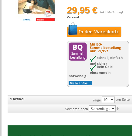
29,95 €
inkl. MwSt. zzgl.
Versand
Mit BQ-
Sammelbestellung
nur
29,95 €
schnell, einfach
und sicher
kein Geld
einsammeln
notwendig
Mehr Infos ...
1 Artikel
pro Seite
Zeige
Sortieren nach